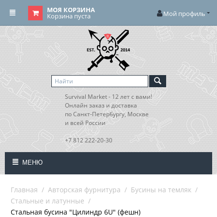
МОЯ КОРЗИНА
Мой профиль
Корзина пуста
Survival Market - 12 лет с вами!
Онлайн заказ и доставка
по Санкт-Петербургу, Москве
и всей России
+7 812 222-20-30
МЕНЮ
Главная
/
Авторская фурнитура
/
Бусины на темляк
/
Стальные и латунные
/
Стальная бусина "Цилиндр 6U" (фешн)