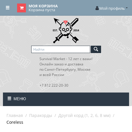
МОЯ КОРЗИНА
Мой профиль
Корзина пуста
Survival Market - 12 лет с вами!
Онлайн заказ и доставка
по Санкт-Петербургу, Москве
и всей России
+7 812 222-20-30
МЕНЮ
Главная
/
Паракорды
/
Другой корд (1, 2, 6, 8 мм)
/
Coreless