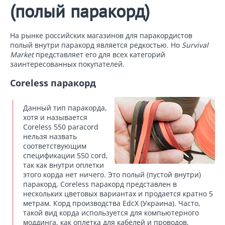
(полый паракорд)
На рынке российских магазинов для паракордистов
полый внутри паракорд является редкостью. Но
Survival
Market
представляет его для всех категорий
заинтересованных покупателей.
Coreless паракорд
Данный тип паракорда,
хотя и называется
Coreless 550 paracord
нельзя назвать
соответствующим
спецификации 550 cord,
так как внутри оплетки
этого корда нет ничего. Это полый (пустой внутри)
паракорд. Coreless паракорд представлен в
нескольких цветовых вариантах и продается кратно 5
метрам. Корд производства EdcX (Украина). Часто,
такой вид корда используется для компьютерного
моддинга, как оплетка для кабелей и проводов,