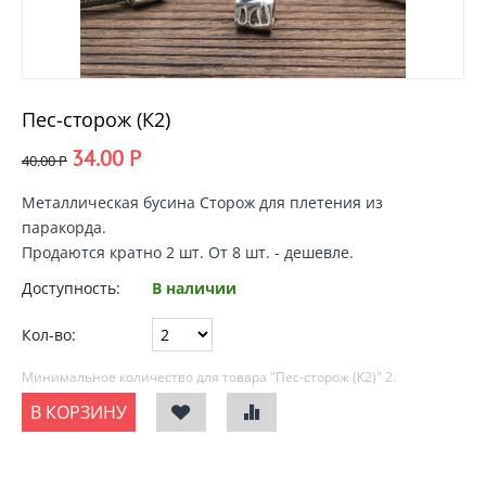
Пес-сторож (К2)
34.00
Р
40.00
Р
Металлическая
бусина Сторож для плетения из
паракорда
.
Продаются кратно 2 шт. От 8 шт. - дешевле.
Доступность:
В наличии
Кол-во:
Минимальное количество для товара "Пес-сторож (К2)"
2
.
В КОРЗИНУ