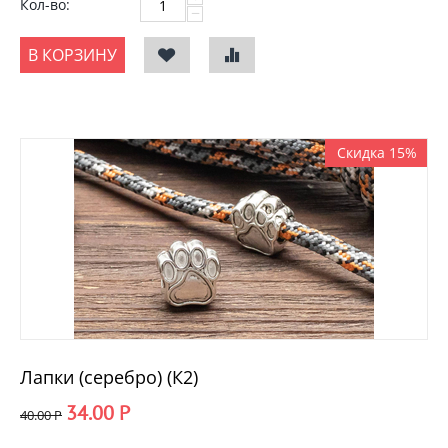
Кол-во:
−
В КОРЗИНУ
Скидка 15%
Лапки (серебро) (К2)
34.00
Р
40.00
Р