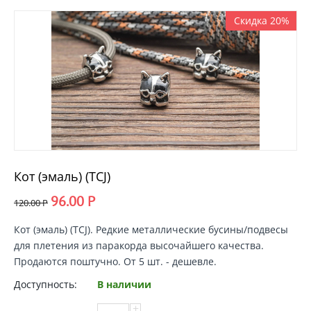
Скидка 20%
Кот (эмаль) (TCJ)
96.00
Р
120.00
Р
Кот (эмаль) (TCJ). Редкие металлические
бусины/подвесы
для плетения из паракорда
высочайшего качества.
Продаются поштучно. От 5 шт. - дешевле.
Доступность:
В наличии
+