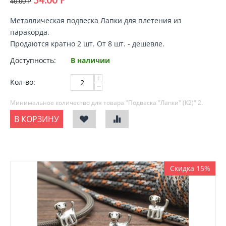
40.00
Р
Металлическая
подвеска Лапки для плетения из
паракорда
.
Продаются кратно 2 шт. От 8 шт. - дешевле.
Доступность:
В наличии
+
Кол-во:
−
Минимальное количество для товара "Подвеска "Лапки" (К2)"
2
.
В КОРЗИНУ
Скидка 15%