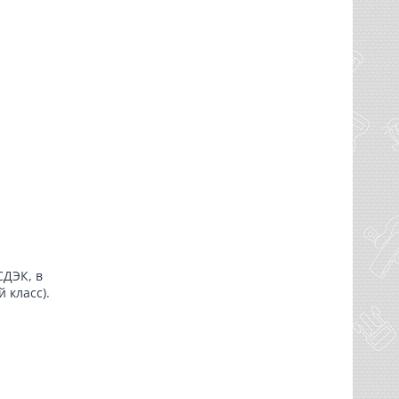
СДЭК, в
 класс).