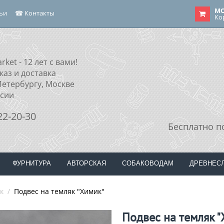
МО
тьи
☎ Контакты
Ко
rket - 12 лет с вами!
каз и доставка
Петербургу, Москве
ссии
22-20-30
Бесплатно п
ФУРНИТУРА
АВТОРСКАЯ
СОБАКОВОДАМ
ДРЕВНЕС
к
/
Подвес на темляк "Химик"
Подвес на темляк "