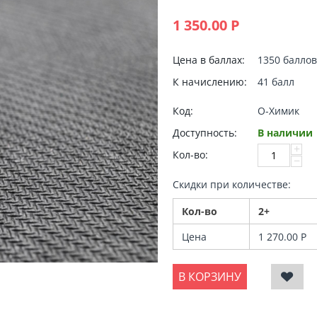
1 350.00
Р
Цена в баллах:
1350 баллов
К начислению:
41 балл
Код:
O-Химик
Доступность:
В наличии
+
Кол-во:
−
Скидки при количестве:
Кол-во
2+
Цена
1 270.00
Р
В КОРЗИНУ