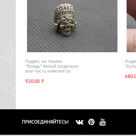
Подвес на темляк
Подв
"Вождь" белый (отдельно
"Бул
или часть комплекта)
680.
920.00
Р
ПРИСОЕДИНЯЙТЕСЬ!