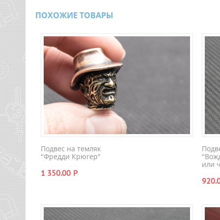
ПОХОЖИЕ ТОВАРЫ
Подвес на темляк
Подв
"Фредди Крюгер"
"Вож
или 
1 350.00
Р
920.