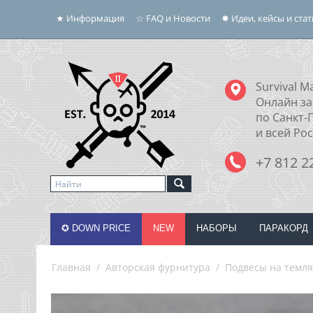
★ Информация
☆ FAQ и Новости
✸ Идеи, кейсы и ста
Survival Ma
Онлайн за
по Санкт-
и всей Ро
+7 812 2
✪ DOWN PRICE
NEW
НАБОРЫ
ПАРАКОРД
Главная
/
Авторская фурнитура
/
Подвесы на темля