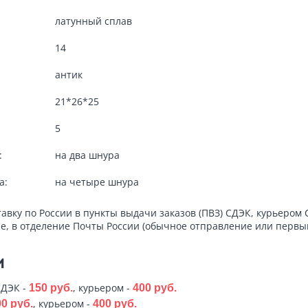
латунный сплав
14
антик
21*26*25
5
:
на два шнура
а:
на четыре шнура
тавку по России в пункты выдачи заказов (ПВЗ) СДЭК, курьером 
е, в отделение Почты России (обычное отправление или первый
и
СДЭК -
, курьером -
150 руб.
400 руб.
, курьером -
0 руб.
400 руб.