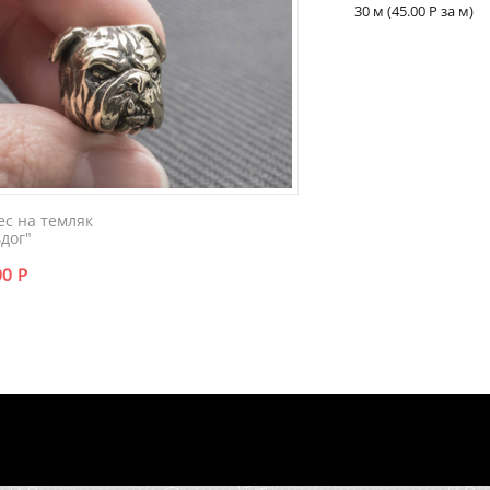
30 м (
45.00
Р
за м)
ес на темляк
ьдог"
00
Р