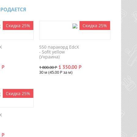
ПРОДАЕТСЯ
Скидка 25%
Скидка 25%
X
550 паракорд EdcX
- Sofit yellow
(Украина)
0
Р
1 350.00
Р
1 800.00
Р
30 м (
45.00
Р
за м)
Скидка 25%
X
0
Р