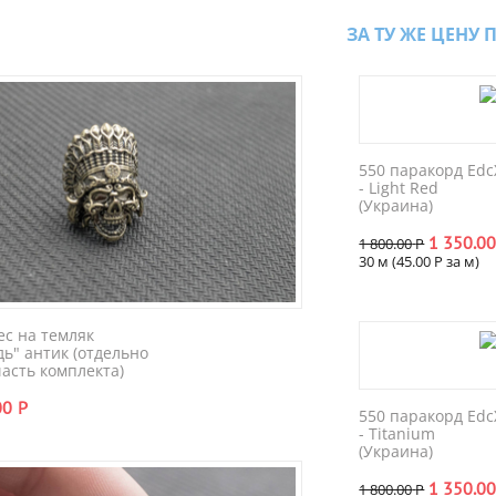
ЗА ТУ ЖЕ ЦЕНУ 
550 паракорд Edc
- Light Red
(Украина)
1 350.0
1 800.00
Р
30 м (
45.00
Р
за м)
ес на темляк
дь" антик (отдельно
часть комплекта)
00
Р
550 паракорд Edc
- Titanium
(Украина)
1 350.0
1 800.00
Р