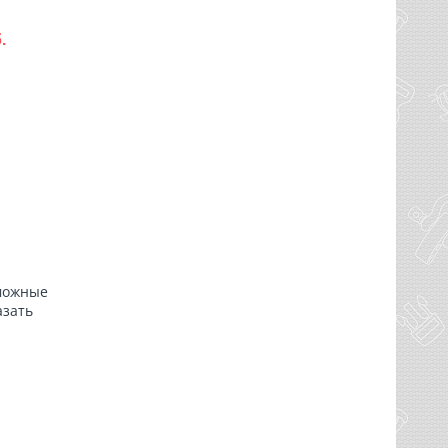
.
зможные
азать