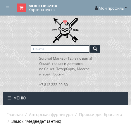
МОЯ КОРЗИНА
Мой профиль
Корзина пуста
Survival Market - 12 лет с вами!
Онлайн заказ и доставка
по Санкт-Петербургу, Москве
и всей России
+7 812 222-20-30
МЕНЮ
Главная
/
Авторская фурнитура
/
Пряжки для браслета
/
Замок "Медведь" (антик)