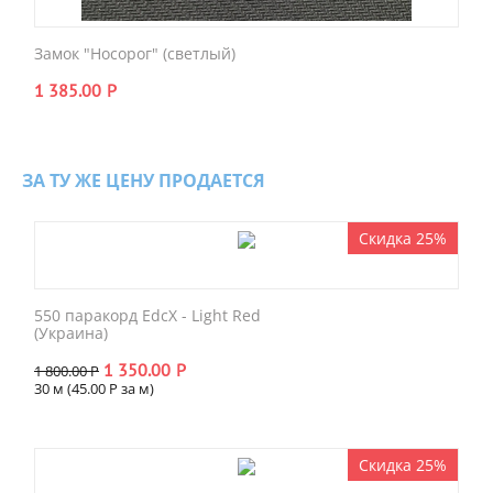
Замок "Носорог" (светлый)
1 385.00
Р
ЗА ТУ ЖЕ ЦЕНУ ПРОДАЕТСЯ
Скидка 25%
550 паракорд EdcX - Light Red
(Украина)
1 350.00
Р
1 800.00
Р
30 м (
45.00
Р
за м)
Скидка 25%