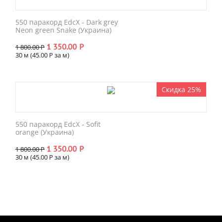
550 паракорд EdcX - Dark grey
Neon green Snake (Украина)
1 350.00
Р
1 800.00
Р
30 м (
45.00
Р
за м)
Скидка 25%
550 паракорд EdcX - Sofit
orange (Украина)
1 350.00
Р
1 800.00
Р
30 м (
45.00
Р
за м)