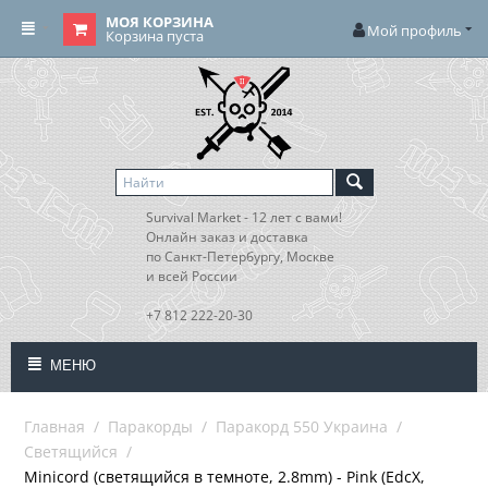
МОЯ КОРЗИНА
Мой профиль
Корзина пуста
Survival Market - 12 лет с вами!
Онлайн заказ и доставка
по Санкт-Петербургу, Москве
и всей России
+7 812 222-20-30
МЕНЮ
Главная
/
Паракорды
/
Паракорд 550 Украина
/
Светящийся
/
Minicord (светящийся в темноте, 2.8mm) - Pink (EdcX,