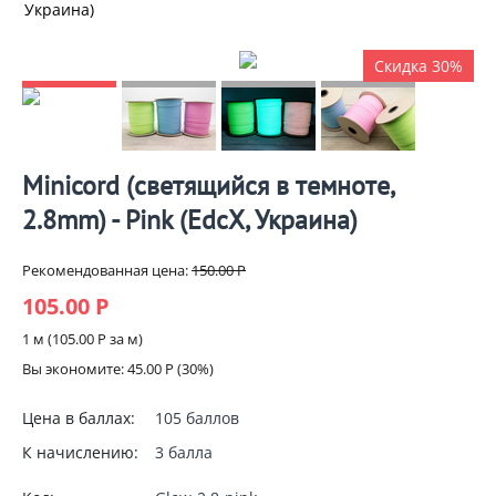
Украина)
Скидка 30%
Minicord (светящийся в темноте,
2.8mm) - Pink (EdcX, Украина)
Рекомендованная цена:
150.00
Р
105.00
Р
1 м (
105.00
Р
за м)
Вы экономите:
45.00
Р
(
30
%)
Цена в баллах:
105 баллов
К начислению:
3 балла