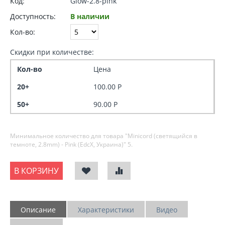
Код:
Glow-2.8-pink
Доступность:
В наличии
Кол-во:
Скидки при количестве:
Кол-во
Цена
20+
100.00
Р
50+
90.00
Р
Минимальное количество для товара "Minicord (светящийся в
темноте, 2.8mm) - Pink (EdcX, Украина)"
5
.
В КОРЗИНУ
Описание
Характеристики
Видео