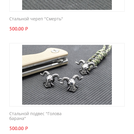
Стальной череп "Смерть"
500.00
Р
Стальной подвес "Голова
барана"
500.00
Р