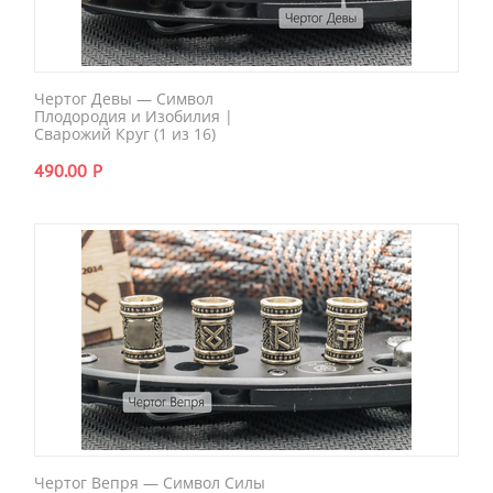
Чертог Девы — Символ
Плодородия и Изобилия |
Сварожий Круг (1 из 16)
490.00
Р
Чертог Вепря — Символ Силы