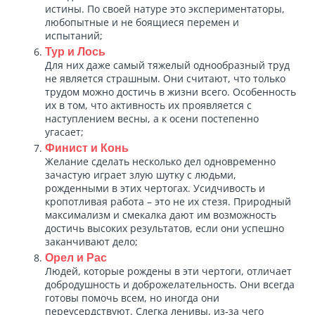
истины. По своей натуре это экспериментаторы,
любопытные и не боящиеся перемен и
испытаний;
Тур и Лось
Для них даже самый тяжелый однообразный труд
не является страшным. Они считают, что только
трудом можно достичь в жизни всего. Особенность
их в том, что активность их проявляется с
наступлением весны, а к осени постепенно
угасает;
Финист и Конь
Желание сделать несколько дел одновременно
зачастую играет злую шутку с людьми,
рожденными в этих чертогах. Усидчивость и
кропотливая работа – это не их стезя. Природный
максимализм и смекалка дают им возможность
достичь высоких результатов, если они успешно
заканчивают дело;
Орел и Рас
Людей, которые рождены в эти чертоги, отличает
добродушность и доброжелательность. Они всегда
готовы помочь всем, но иногда они
переусердствуют. Слегка ленивы, из-за чего