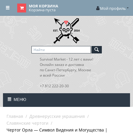
МОЯ КОРЗИНА
Мой профиль
Корзина пуста
Survival Market - 12 лет с вами!
Онлайн заказ и доставка
по Санкт-Петербургу, Москве
и всей России
+7 812 222-20-30
МЕНЮ
Главная
/
Древнерусские украшения
/
Славянские чертоги
/
Чертог Орла — Символ Видения и Могущества |