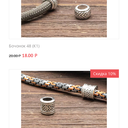
Бочонок 48 (К1)
18.00
Р
20.00
Р
Скидка 10%