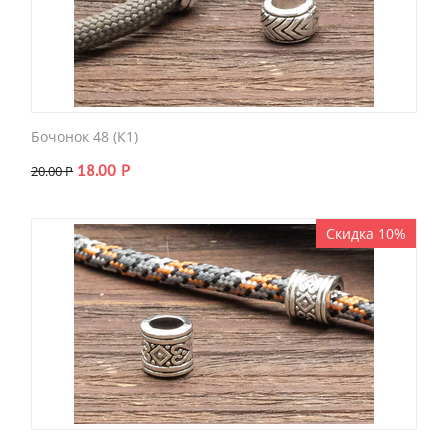
Бочонок 48 (К1)
18.00
Р
20.00
Р
Скидка 10%