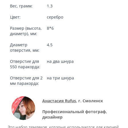
Вес, грамм:
1.3
Цвет:
серебро
Размер (высота,
8*6
диаметр), мм:
Диаметр
4.5
отверстия, мм:
Отверстие для
на два шнура
550 паракорда:
Отверстие для 2
на три шнура
мм паракорда:
Анастасия Rufus
, г. Смоленск
Профессиональный фотограф,
дизайнер
Это набор темляков, которые используются для ключей.