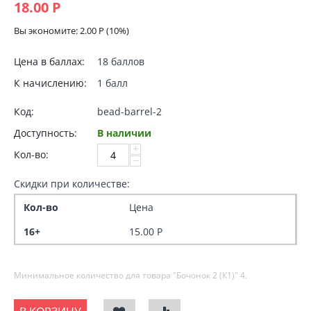
18.00
Р
Вы экономите:
2.00
Р
(
10
%)
Цена в баллах:
18 баллов
К начислению:
1 балл
Код:
bead-barrel-2
Доступность:
В наличии
+
Кол-во:
−
Скидки при количестве:
Кол-во
Цена
16+
15.00
Р
Минимальное количество для товара "Бочонок 2 (К1)"
4
.