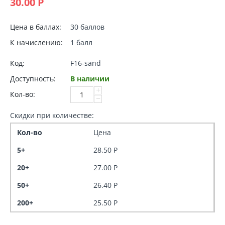
30.00
Р
Цена в баллах:
30 баллов
К начислению:
1 балл
Код:
F16-sand
Доступность:
В наличии
+
Кол-во:
−
Скидки при количестве:
Кол-во
Цена
5+
28.50
Р
20+
27.00
Р
50+
26.40
Р
200+
25.50
Р