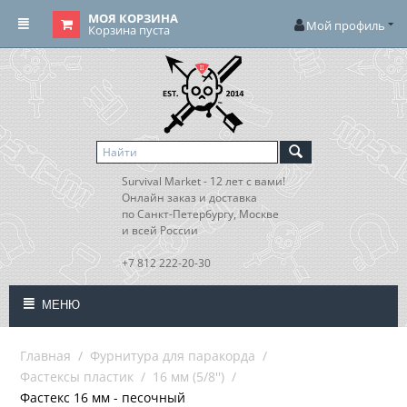
МОЯ КОРЗИНА
Мой профиль
Корзина пуста
Survival Market - 12 лет с вами!
Онлайн заказ и доставка
по Санкт-Петербургу, Москве
и всей России
+7 812 222-20-30
МЕНЮ
Главная
/
Фурнитура для паракорда
/
Фастексы пластик
/
16 мм (5/8'')
/
Фастекс 16 мм - песочный