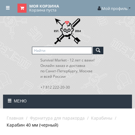
МОЯ КОРЗИНА
Мой профиль
Корзина пуста
Survival Market - 12 лет с вами!
Онлайн заказ и доставка
по Санкт-Петербургу, Москве
и всей России
+7 812 222-20-30
МЕНЮ
Главная
/
Фурнитура для паракорда
/
Карабины
/
Карабин 40 мм (черный)