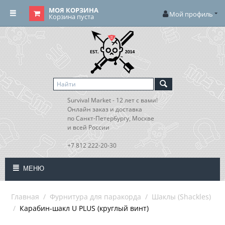
МОЯ КОРЗИНА
Мой профиль
Корзина пуста
Survival Market - 12 лет с вами!
Онлайн заказ и доставка
по Санкт-Петербургу, Москве
и всей России
+7 812 222-20-30
МЕНЮ
Главная
/
Фурнитура для паракорда
/
Шаклы (Shackles)
/
Карабин-шакл U PLUS (круглый винт)