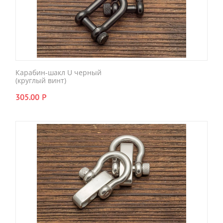
Карабин-шакл U черный
(круглый винт)
305.00
Р