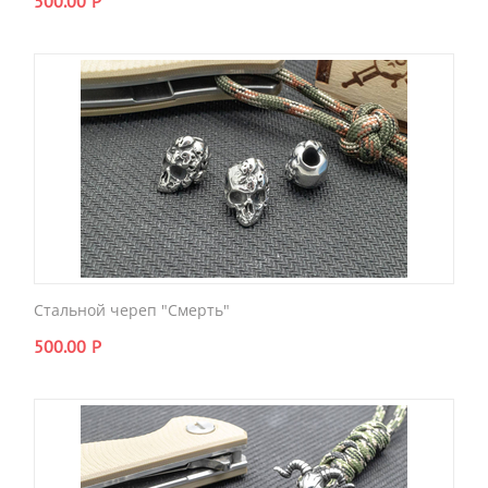
500.00
Р
Стальной череп "Смерть"
500.00
Р