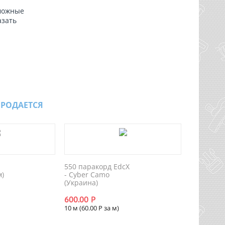
зможные
азать
ПРОДАЕТСЯ
550 паракорд EdcX
м)
- Сyber Сamo
(Украина)
600.00
Р
10 м (
60.00
Р
за м)