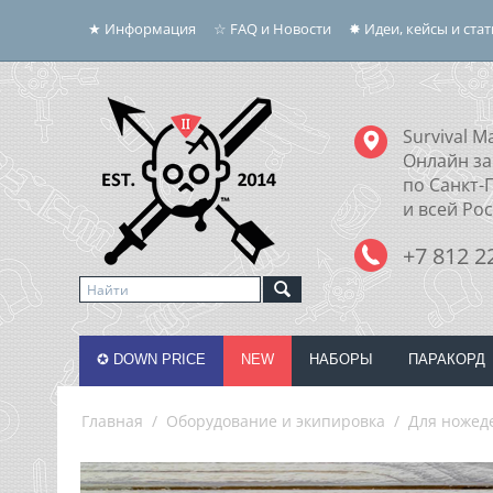
★ Информация
☆ FAQ и Новости
✸ Идеи, кейсы и ста
Survival Ma
Онлайн за
по Санкт-
и всей Ро
+7 812 2
✪ DOWN PRICE
NEW
НАБОРЫ
ПАРАКОРД
Главная
/
Оборудование и экипировка
/
Для ножед