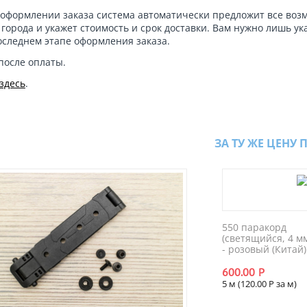
оформлении заказа система автоматически предложит все во
города и укажет стоимость и срок доставки. Вам нужно лишь ук
оследнем этапе оформления заказа.
после оплаты.
здесь
.
ЗА ТУ ЖЕ ЦЕНУ 
550 паракорд
(светящийся, 4 м
- розовый (Китай)
600.00
Р
5 м (
120.00
Р
за м)