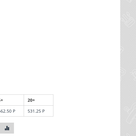
5+
20+
562.50
Р
531.25
Р