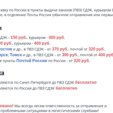
тавку по России в пункты выдачи заказов (ПВЗ) СДЭК, курьером 
е, в отделение Почты России (обычное отправление или первый
и
СДЭК -
, курьером -
150 руб.
400 руб.
, курьером -
0 руб.
400 руб.
и др., в ПВЗ СДЭК - от
, почтой от
Ростов
370 руб.
320 руб.
и др., в ПВЗ СДЭК - от
, почтой от
рск, Томск
390 руб.
400 руб
ые пункты
по России - от
Почтой России
320 руб.
ка
ляются по Санкт-Петербурге до ПВЗ СДЭК
бесплатно
ляются по России до ПВЗ СДЭК
бесплатно
Мы всегда несем ответственность за отправление и
овано!
с проблемными ситуациями в логистическими службами!