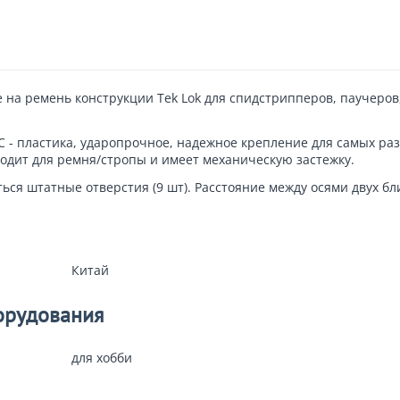
е на ремень конструкции
Tek Lok
для спидстрипперов, паучеров,
C - пластика, ударопрочное, надежное крепление для самых ра
ходит для ремня/стропы и имеет механическую застежку.
ться штатные отверстия (9 шт). Расстояние между осями двух б
Китай
орудования
для хобби