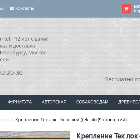
МО
тьи
☎ Контакты
Ко
rket - 12 лет с вами!
каз и доставка
Петербургу, Москве
ссии
22-20-30
Бесплатно п
ФУРНИТУРА
АВТОРСКАЯ
СОБАКОВОДАМ
ДРЕВНЕС
елов
/
Крепление Тек лок - большой (tek lok) (9 отверстий)
Крепление Тек лок 