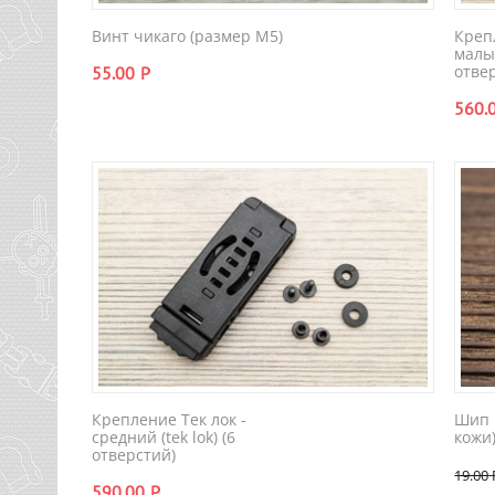
Винт чикаго (размер M5)
Креп
малый
отве
55.00
Р
560.
Крепление Тек лок -
Шип 
средний (tek lok) (6
кожи
отверстий)
19.00
590.00
Р