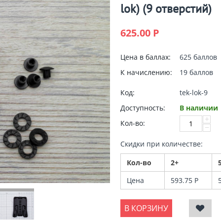
lok) (9 отверстий)
625.00
Р
Цена в баллах:
625 баллов
К начислению:
19 баллов
Код:
tek-lok-9
Доступность:
В наличии
+
Кол-во:
−
Скидки при количестве:
Кол-во
2+
Цена
593.75
Р
В КОРЗИНУ