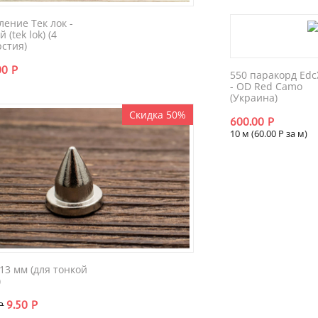
ление Тек лок -
 (tek lok) (4
рстия)
00
Р
550 паракорд Edc
- OD Red Camo
(Украина)
Скидка 50%
600.00
Р
10 м (
60.00
Р
за м)
13 мм (для тонкой
)
9.50
Р
Р