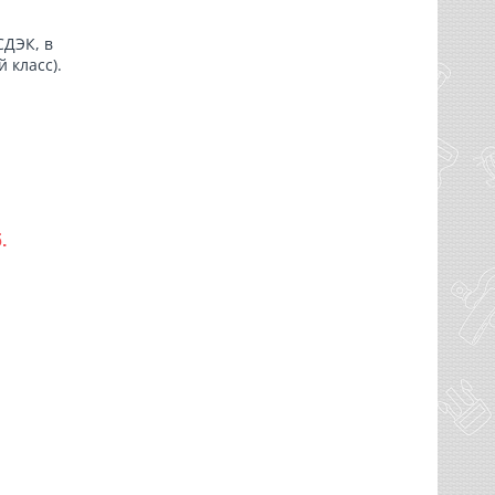
СДЭК, в
 класс).
.