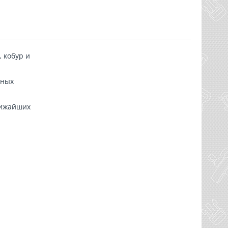
 кобур и
зных
лижайших