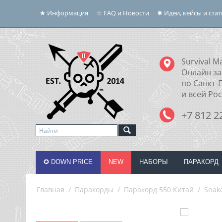
★ Информация
☆ FAQ и Новости
✸ Идеи, кейсы и ста
Survival Ma
Онлайн за
по Санкт-
и всей Ро
+7 812 2
✪ DOWN PRICE
NEW
НАБОРЫ
ПАРАКОРД
Главная
/
Паракорды
/
Паракорд 550 Китай
/
Snake