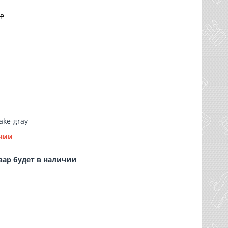
Р
ake-gray
чии
вар будет в наличии