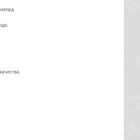
ракорд
рда,
качества.