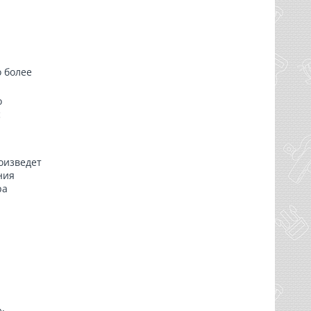
о более
о
с
оизведет
ния
ра