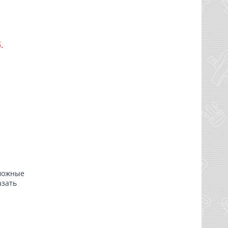
.
зможные
азать