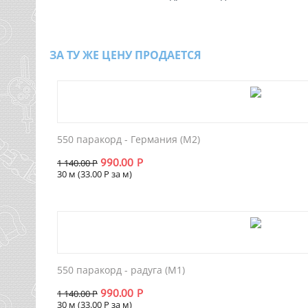
ЗА ТУ ЖЕ ЦЕНУ ПРОДАЕТСЯ
550 паракорд - Германия (М2)
990.00
Р
1 140.00
Р
30 м (
33.00
Р
за м)
550 паракорд - радуга (М1)
990.00
Р
1 140.00
Р
30 м (
33.00
Р
за м)