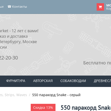
МО
тьи
☎ Контакты
Ко
rket - 12 лет с вами!
каз и доставка
Петербургу, Москве
ссии
22-20-30
Бесплатно п
ФУРНИТУРА
АВТОРСКАЯ
СОБАКОВОДАМ
ДРЕВНЕС
s, Strips, Waves
/
550 паракорд Snake - серый
550 паракорд Snake
Скидка 13%