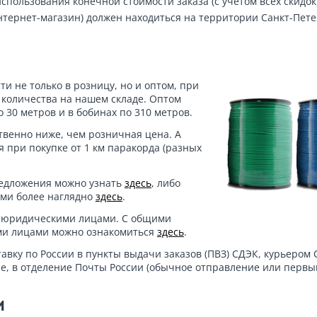
пользования конечной стоимости заказа (с учетом всех скидок)
тернет-магазин) должен находиться на территории Санкт-Пете
и не только в розницу, но и оптом, при
 количества на нашем складе. Оптом
о 30 метров и в бобинах по 310 метров.
твенно ниже, чем розничная цена. А
 при покупке от 1 км паракорда (разных
редложения можно узнать
здесь
, либо
ами более наглядно
здесь
.
 юридическими лицами. С общими
ми лицами можно ознакомиться
здесь
.
тавку по России в пункты выдачи заказов (ПВЗ) СДЭК, курьером 
е, в отделение Почты России (обычное отправление или первый
и