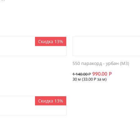
Скидка 13%
550 паракорд - урбан (М3)
990.00
Р
1 140.00
Р
30 м (
33.00
Р
за м)
Скидка 13%