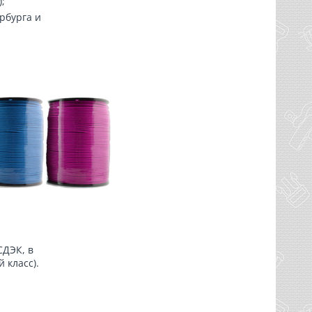
;
рбурга и
СДЭК, в
 класс).