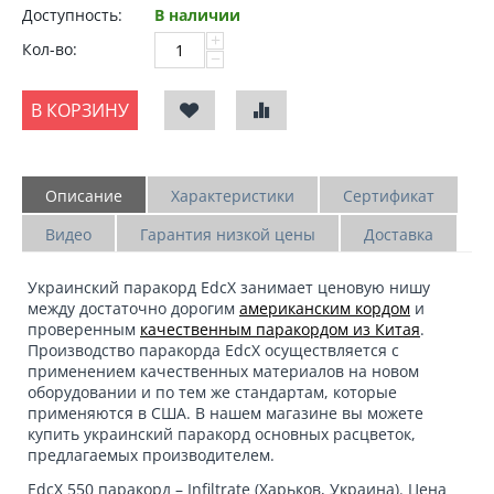
Доступность:
В наличии
+
Кол-во:
−
В КОРЗИНУ
Описание
Характеристики
Сертификат
Видео
Гарантия низкой цены
Доставка
Украинский паракорд
EdcX
занимает ценовую нишу
между достаточно дорогим
американским кордом
и
проверенным
качественным паракордом из Китая
.
Производство паракорда EdcX осуществляется с
применением качественных материалов на новом
оборудовании и по тем же стандартам, которые
применяются в США. В нашем магазине вы можете
купить украинский паракорд
основных расцветок,
предлагаемых производителем.
EdcX 550 паракорд – Infiltrate
(Харьков, Украина). Цена