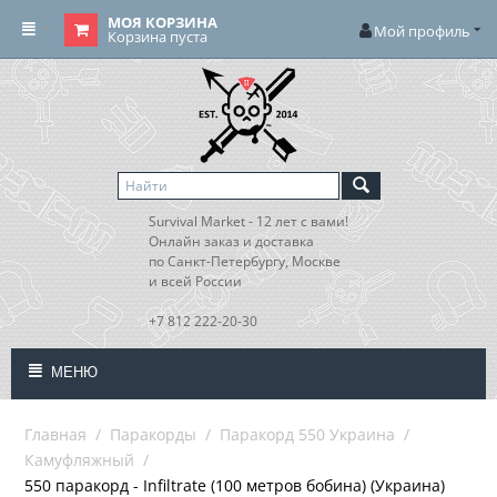
МОЯ КОРЗИНА
Мой профиль
Корзина пуста
Survival Market - 12 лет с вами!
Онлайн заказ и доставка
по Санкт-Петербургу, Москве
и всей России
+7 812 222-20-30
МЕНЮ
Главная
/
Паракорды
/
Паракорд 550 Украина
/
Камуфляжный
/
550 паракорд - Infiltrate (100 метров бобина) (Украина)