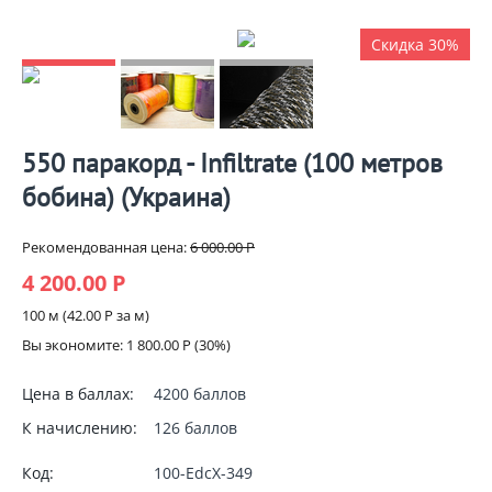
Скидка 30%
550 паракорд - Infiltrate (100 метров
бобина) (Украина)
Рекомендованная цена:
6 000.00
Р
4 200.00
Р
100 м (
42.00
Р
за м)
Вы экономите:
1 800.00
Р
(
30
%)
Цена в баллах:
4200 баллов
К начислению:
126 баллов
Код:
100-EdcX-349