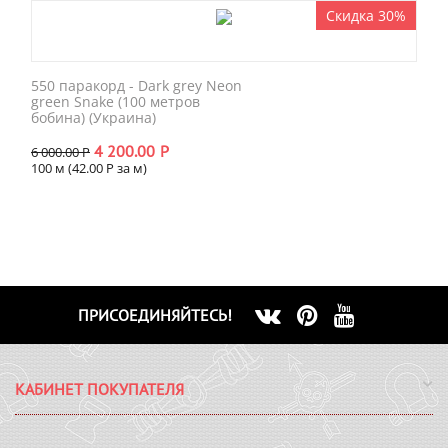
Скидка 30%
550 паракорд - Dark grey Neon
green Snake (100 метров
бобина) (Украина)
4 200.00
Р
6 000.00
Р
100 м (
42.00
Р
за м)
ПРИСОЕДИНЯЙТЕСЬ!
КАБИНЕТ ПОКУПАТЕЛЯ