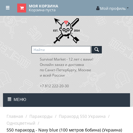
МОЯ КОРЗИНА
Мой профиль
Корзина пуста
Survival Market - 12 лет с вами!
Онлайн заказ и доставка
по Санкт-Петербургу, Москве
и всей России
+7 812 222-20-30
МЕНЮ
Главная
/
Паракорды
/
Паракорд 550 Украина
/
Одноцветный
/
550 паракорд - Navy blue (100 метров бобина) (Украина)