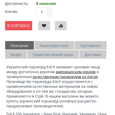
Доступность:
В наличии
+
Кол-во:
−
В КОРЗИНУ
Описание
Характеристики
Сертификат
Видео
Гарантия низкой цены
Доставка
Украинский паракорд
EdcX
занимает ценовую нишу
между достаточно дорогим
американским кордом
и
проверенным
качественным паракордом из Китая
.
Производство паракорда EdcX осуществляется с
применением качественных материалов на новом
оборудовании и по тем же стандартам, которые
применяются в США. В нашем магазине вы можете
купить украинский паракорд
основных расцветок,
предлагаемых производителем.
EdcX 550 паракорд – Navy blue
(Харьков, Украина). Цена