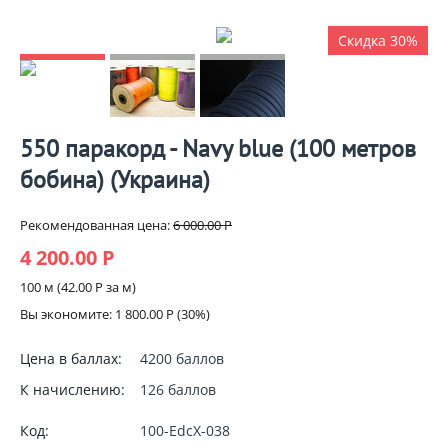
Скидка 30%
550 паракорд - Navy blue (100 метров
бобина) (Украина)
Рекомендованная цена:
6 000.00
Р
4 200.00
Р
100 м (
42.00
Р
за м)
Вы экономите:
1 800.00
Р
(
30
%)
Цена в баллах:
4200 баллов
К начислению:
126 баллов
Код:
100-EdcX-038