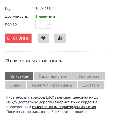
Код:
EdcX-238
Доступность:
В наличии
+
Кол-во:
−
В КОРЗИНУ
СПИСОК ВАРИАНТОВ ТОВАРА
Описание
Характеристики
Сертификат
Видео
Гарантия низкой цены
Доставка
Украинский паракорд
EdcX
занимает ценовую нишу
между достаточно дорогим
американским кордом
и
проверенным
качественным паракордом из Китая
.
Производство паракорда EdcX осуществляется с