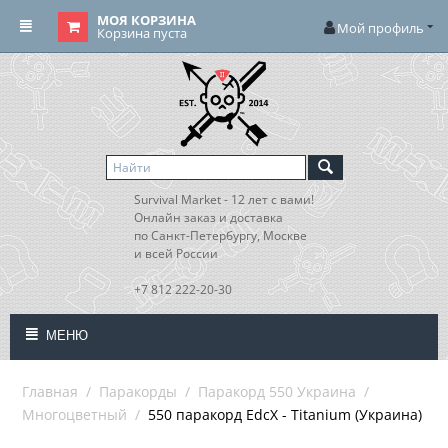
МОЯ КОРЗИНА
Мой профиль
Корзина пуста
Survival Market - 12 лет с вами!
Онлайн заказ и доставка
по Санкт-Петербургу, Москве
и всей России
+7 812 222-20-30
МЕНЮ
Главная
/
Паракорды
/
Паракорд 550 Украина
/
Многоцветный
/
550 паракорд EdcX - Titanium (Украина)