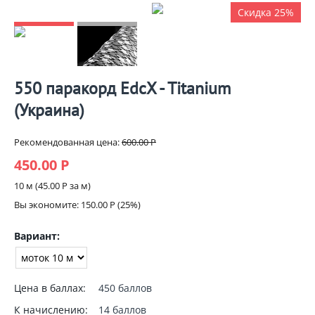
Скидка 25%
550 паракорд EdcX - Titanium
(Украина)
Рекомендованная цена:
600.00
Р
450.00
Р
10 м (
45.00
Р
за м)
Вы экономите:
150.00
Р
(
25
%)
Вариант:
Цена в баллах:
450 баллов
К начислению:
14 баллов