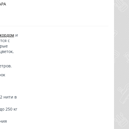
АРА
кордом
и
тся с
орые
цветок,
етров.
рок
2 нити в
о 250 кг
ания