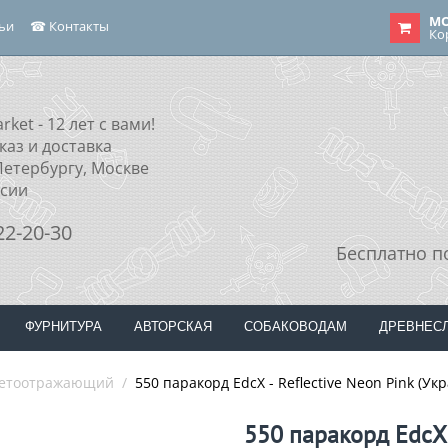
МО
тьи
☎ Контакты
Ко
rket - 12 лет с вами!
каз и доставка
Петербургу, Москве
ссии
22-20-30
Бесплатно п
ФУРНИТУРА
АВТОРСКАЯ
СОБАКОВОДАМ
ДРЕВНЕС
етоотражающий
/
550 паракорд EdcX - Reflective Neon Pink (Ук
550 паракорд EdcX 