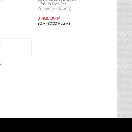
- Reflective Sofit
Yellow (Украина)
2 400.00
Р
30 м (
80.00
Р
за м)
X