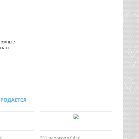
зможные
азать
ПРОДАЕТСЯ
X
550 паракорд EdcX