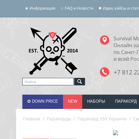
★ Информация
☆ FAQ и Новости
✸ Идеи, кейсы и ста
Survival Ma
Онлайн за
по Санкт-
и всей Ро
+7 812 2
✪ DOWN PRICE
NEW
НАБОРЫ
ПАРАКОРД
Главная
/
Паракорды
/
Паракорд 550 Украина
/
Св