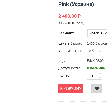
Pink (Украина)
2 400.00
Р
30 м (
80.00
Р
за м)
Вариант:
Цена в баллах:
2400 баллов
К начислению:
72 балла
Код:
EdcX-R300
Доступность:
В наличии
+
Кол-во:
−
В КОРЗИНУ