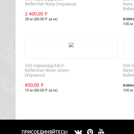
Reflective Navy (Украина)
Navy
боби
2 400.00
Р
30 м (
80.00
Р
за м)
8 000.
100 м 
550 паракорд EdcX -
550 п
Reflective Neon Green
Neon
(Украина)
боби
800.00
Р
8 000.
10 м (
80.00
Р
за м)
100 м 
ПРИСОЕДИНЯЙТЕСЬ!