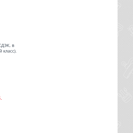
СДЭК, в
 класс).
.