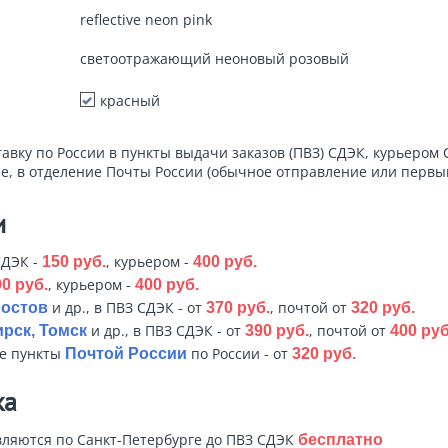
reflective neon pink
светоотражающий неоновый розовый
красный
тавку по России в пункты выдачи заказов (ПВЗ) СДЭК, курьером 
е, в отделение Почты России (обычное отправление или первый
и
СДЭК -
, курьером -
150 руб.
400 руб.
, курьером -
0 руб.
400 руб.
и др., в ПВЗ СДЭК - от
, почтой от
Ростов
370 руб.
320 руб.
и др., в ПВЗ СДЭК - от
, почтой от
рск, Томск
390 руб.
400 руб
ые пункты
по России - от
Почтой России
320 руб.
ка
ляются по Санкт-Петербурге до ПВЗ СДЭК
бесплатно