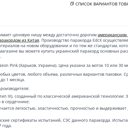
СПИСОК ВАРИАНТОВ ТОВ
имает ценовую нишу между достаточно дорогим
американским 
аракордом из Китая
. Производство паракорда EdcX осуществляе
ериалов на новом оборудовании и по тем же стандартам, кот
магазине вы можете
купить украинский паракорд
основных рас
.
Neon Pink
(Харьков, Украина). Цена указана за моток 10 или 30 м
любых цветов, любого объема, различных вариантов паковки. С
 до 1 месяца.
производителя:
ип III), созданный по классической американской технологии: 3
 в сердечнике;
чается легкостью, эластичностью, прочностью и выдерживает д
нские сертификаты испытаний, СЭС данного паракорда. Испыт
 года.