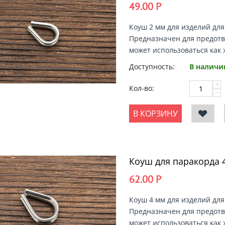
49.00
Р
Коуш 2 мм
для изделий дл
Предназначен для предот
может использоваться как 
Доступность:
В наличи
+
Кол-во:
−
В КОРЗИНУ
Коуш для паракорда 
62.00
Р
Коуш 4 мм
для изделий дл
Предназначен для предот
может использоваться как 