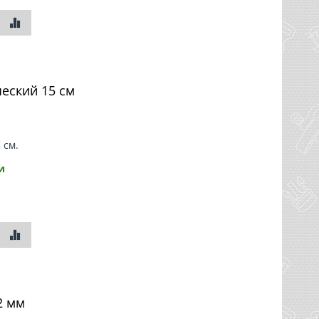
ческий 15 см
 см.
и
2 мм