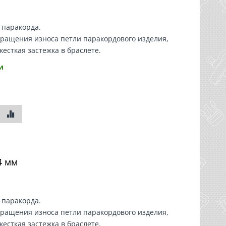
я
паракорда
.
вращения износа петли
паракордового изделия
,
жесткая застежка в браслете.
и
4 мм
я
паракорда
.
вращения износа петли
паракордового изделия
,
жесткая застежка в браслете.