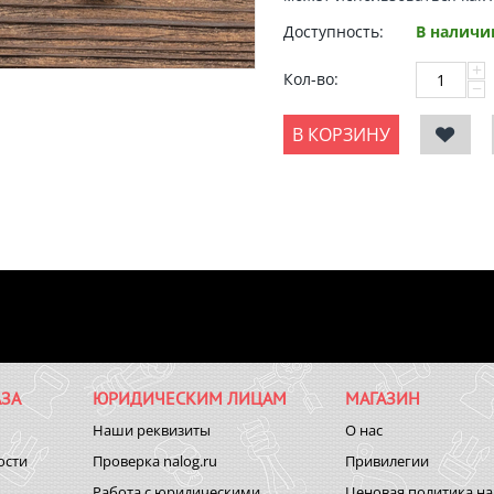
Доступность:
В наличи
+
Кол-во:
−
В КОРЗИНУ
ЗА
ЮРИДИЧЕСКИМ ЛИЦАМ
МАГАЗИН
Наши реквизиты
О нас
ости
Проверка nalog.ru
Привилегии
Работа с юридическими
Ценовая политика на