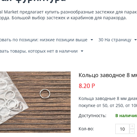
al Market
предлагает
купить разнообразные застежки для пара
орда. Большой выбор застежек и карабинов для паракорда.
овать по позиции: низкие позиции выше
30 На страницу
вать товары, которых нет в наличии
Кольцо заводное 8 м
8.20
Р
Кольца заводные 8 мм диам
покупке от 50, от 250, от 1
Доступность:
В наличи
+
Кол-во:
−