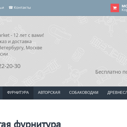
МО
тьи
☎ Контакты
Ко
rket - 12 лет с вами!
каз и доставка
Петербургу, Москве
ссии
22-20-30
Бесплатно п
ФУРНИТУРА
АВТОРСКАЯ
СОБАКОВОДАМ
ДРЕВНЕС
гая фурнитура