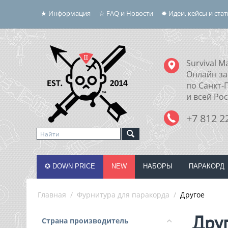
★ Информация
☆ FAQ и Новости
✸ Идеи, кейсы и ста
Survival Ma
Онлайн за
по Санкт-
и всей Ро
+7 812 2
✪ DOWN PRICE
NEW
НАБОРЫ
ПАРАКОРД
Главная
/
Фурнитура для паракорда
/
Другое
Дру
Страна производитель