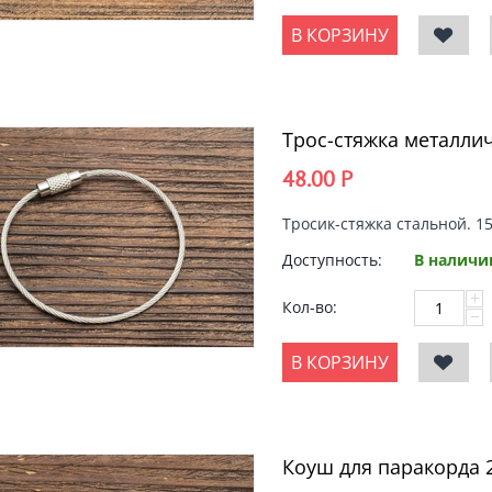
В КОРЗИНУ
Трос-стяжка металли
48.00
Р
Тросик-стяжка стальной. 15
Доступность:
В наличи
+
Кол-во:
−
В КОРЗИНУ
Коуш для паракорда 