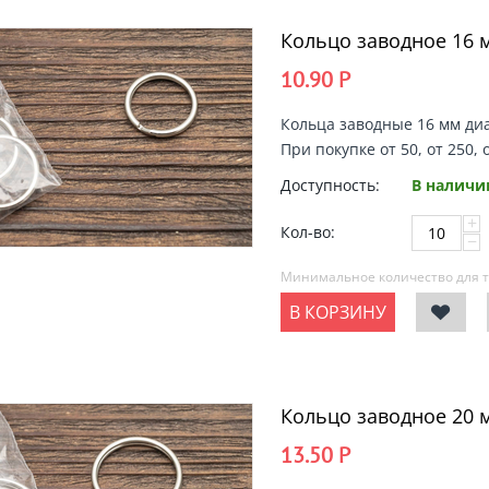
Кольцо заводное 16 
10.90
Р
Кольца заводные 16 мм диа
При покупке от 50, от 250, 
Доступность:
В наличи
+
Кол-во:
−
Минимальное количество для т
В КОРЗИНУ
Кольцо заводное 20 
13.50
Р