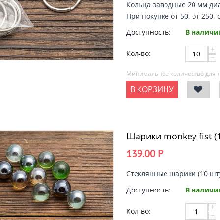
Кольца заводные 20 мм диа
При покупке от 50, от 250, 
Доступность:
В наличи
+
Кол-во:
−
Минимальное количество для т
В КОРЗИНУ
Шарики monkey fist (
139.00
Р
Стеклянные шарики (10 шту
Доступность:
В наличи
+
Кол-во:
−