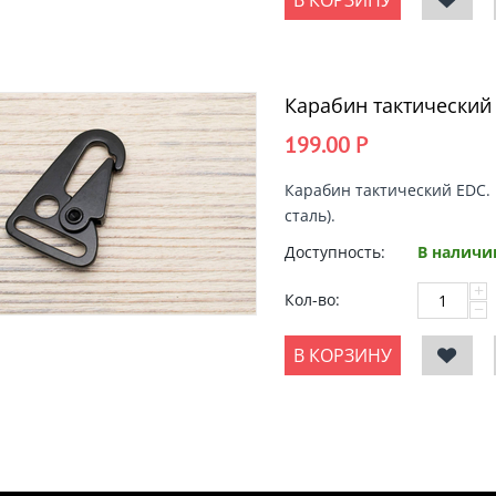
В КОРЗИНУ
Карабин тактический
199.00
Р
Карабин тактический EDC
.
сталь).
Доступность:
В наличи
+
Кол-во:
−
В КОРЗИНУ