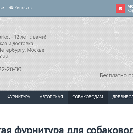
МО
тьи
☎ Контакты
Ко
rket - 12 лет с вами!
каз и доставка
Петербургу, Москве
ссии
22-20-30
Бесплатно п
ФУРНИТУРА
АВТОРСКАЯ
СОБАКОВОДАМ
ДРЕВНЕС
гая фурнитура для собаково