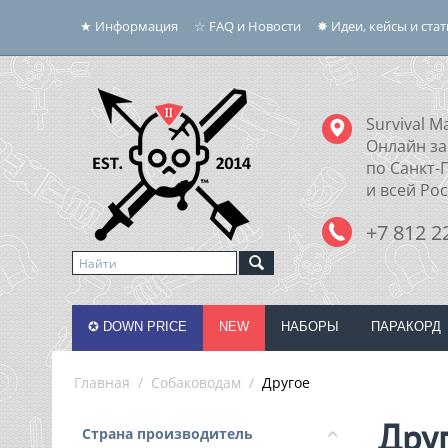
★ Информация
☆ FAQ и Новости
✸ Идеи, кейсы и ста
Survival Ma
Онлайн за
по Санкт-
и всей Ро
+7 812 2
✪ DOWN PRICE
NEW
НАБОРЫ
ПАРАКОРД
Главная
/
Собаководам
/
Другое
Дру
Страна производитель