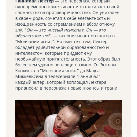
Ганнибал Лектер
— это персонаж, который
одновременно притягивает и отталкивает своей
сложностью и противоречивостью. Он уникален
в своем роде, сочетая в себе элегантность и
изощренность со стремлением к абсолютному
злу. "
Он — это чистый психопат. Он — это
абсолютное зло
", — так описывает его автор в
"Молчании ягнят". Но вместе с тем, Лектер
обладает удивительной образованностью и
интеллектом, которые придают ему
необычайную притягательность. Этот образ был
более чем удачно воплощен в кино. От Энтони
Хопкинса в "Молчании ягнят" до Мадса
Миккельсена в телесериале "Ганнибал" —
каждый актер, который воплощал Лектера,
привносил в персонажа новые нюансы и грани.