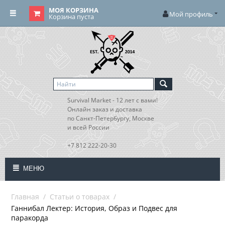
МОЯ КОРЗИНА
Мой профиль
Корзина пуста
Survival Market - 12 лет с вами!
Онлайн заказ и доставка
по Санкт-Петербургу, Москве
и всей России
+7 812 222-20-30
МЕНЮ
Главная
/
Статьи о товарах
/
Ганнибал Лектер: История, Образ и Подвес для
паракорда