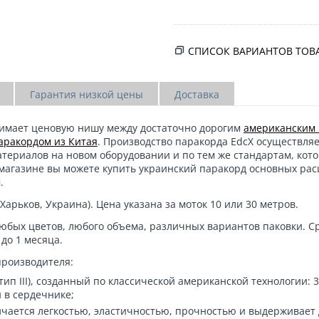
СПИСОК ВАРИАНТОВ ТОВ
Гарантия низкой цены
Доставка
имает ценовую нишу между достаточно дорогим
американским 
аракордом из Китая
. Производство паракорда EdcX осуществляе
ериалов на новом оборудовании и по тем же стандартам, кот
магазине вы можете
купить украинский паракорд
основных рас
.
(Харьков, Украина). Цена указана за моток 10 или 30 метров.
любых цветов, любого объема, различных вариантов паковки. С
 до 1 месяца.
производителя:
ип III), созданный по классической американской технологии: 3
 в сердечнике;
чается легкостью, эластичностью, прочностью и выдерживает д