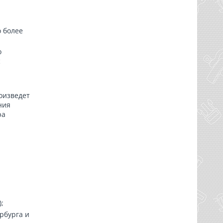
о более
о
с
оизведет
ния
ра
;
рбурга и