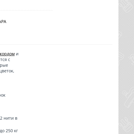
АРА
кордом
и
тся с
орые
цветок,
рок
2 нити в
о 250 кг