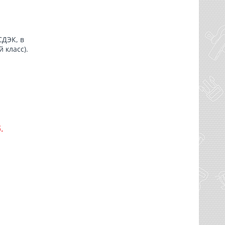
СДЭК, в
 класс).
.