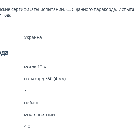
нские сертификаты испытаний, СЭС данного паракорда. Испыт
 года.
Украина
рда
моток 10 м
паракорд 550 (4 мм)
7
нейлон
многоцветный
4,0