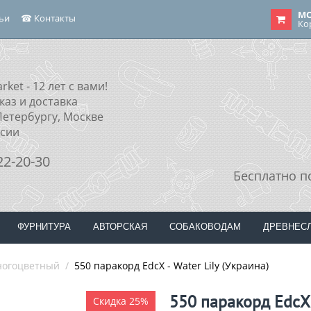
МО
тьи
☎ Контакты
Ко
rket - 12 лет с вами!
каз и доставка
Петербургу, Москве
ссии
22-20-30
Бесплатно п
ФУРНИТУРА
АВТОРСКАЯ
СОБАКОВОДАМ
ДРЕВНЕС
огоцветный
/
550 паракорд EdcX - Water Lily (Украина)
550 паракорд EdcX -
Скидка 25%