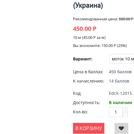
(Украина)
Рекомендованная цена:
600.00
Р
450.00
Р
10 м (
45.00
Р
за м)
Вы экономите:
150.00
Р
(
25
%)
Вариант:
Цена в баллах:
450 баллов
К начислению:
14 баллов
Код:
EdcX-12015
Доступность:
В наличии
+
Кол-во:
−
В КОРЗИНУ