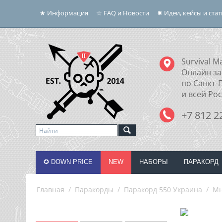
★ Информация
☆ FAQ и Новости
✸ Идеи, кейсы и ста
Survival Ma
Онлайн за
по Санкт-
и всей Ро
+7 812 2
✪ DOWN PRICE
NEW
НАБОРЫ
ПАРАКОРД
Главная
/
Паракорды
/
Паракорд 550 Украина
/
Мн