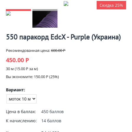
Скидка 25%
550 паракорд EdcX - Purple (Украина)
Рекомендованная цена:
600.00
Р
450.00
Р
30 м (
15.00
Р
за м)
Вы экономите:
150.00
Р
(
25
%)
Вариант:
Цена в баллах:
450 баллов
К начислению:
14 баллов