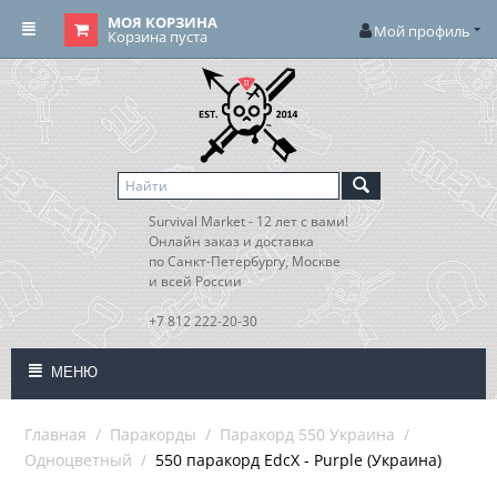
МОЯ КОРЗИНА
Мой профиль
Корзина пуста
Survival Market - 12 лет с вами!
Онлайн заказ и доставка
по Санкт-Петербургу, Москве
и всей России
+7 812 222-20-30
МЕНЮ
Главная
/
Паракорды
/
Паракорд 550 Украина
/
Одноцветный
/
550 паракорд EdcX - Purple (Украина)