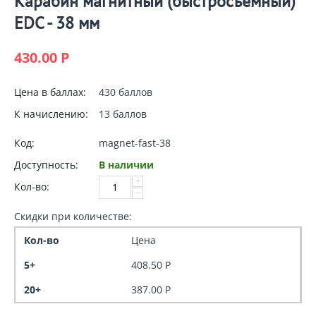
Карабин магнитный (быстросъемный)
EDC - 38 мм
430.00
Р
Цена в баллах:
430 баллов
К начислению:
13 баллов
Код:
magnet-fast-38
Доступность:
В наличии
+
Кол-во:
−
Скидки при количестве:
Кол-во
Цена
5+
408.50
Р
20+
387.00
Р