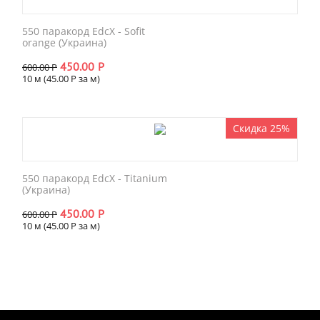
550 паракорд EdcX - Sofit
orange (Украина)
450.00
Р
600.00
Р
10 м (
45.00
Р
за м)
Скидка 25%
550 паракорд EdcX - Titanium
(Украина)
450.00
Р
600.00
Р
10 м (
45.00
Р
за м)