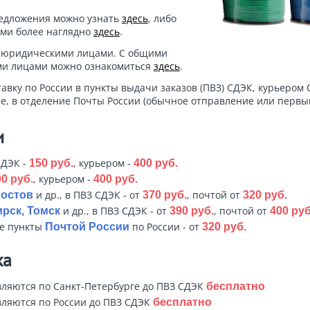
редложения можно узнать
здесь
, либо
ами более наглядно
здесь
.
 юридическими лицами. С общими
ми лицами можно ознакомиться
здесь
.
тавку по России в пункты выдачи заказов (ПВЗ) СДЭК, курьером 
е, в отделение Почты России (обычное отправление или первый
и
СДЭК -
, курьером -
150 руб.
400 руб.
, курьером -
0 руб.
400 руб.
и др., в ПВЗ СДЭК - от
, почтой от
Ростов
370 руб.
320 руб.
и др., в ПВЗ СДЭК - от
, почтой от
рск, Томск
390 руб.
400 руб
ые пункты
по России - от
Почтой России
320 руб.
ка
ляются по Санкт-Петербурге до ПВЗ СДЭК
бесплатно
ляются по России до ПВЗ СДЭК
бесплатно