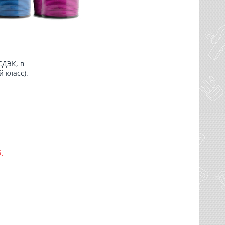
СДЭК, в
 класс).
.