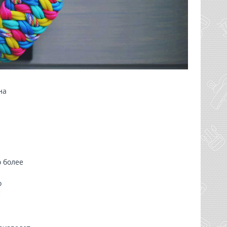
на
о более
о
с