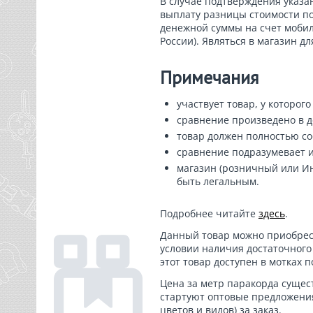
В случае подтверждения указа
выплату разницы стоимости по
денежной суммы на счет мобил
России). Являться в магазин дл
Примечания
участвует товар, у которого
сравнение произведено в д
товар должен полностью соо
сравнение подразумевает ис
магазин (розничный или Ин
быть легальным.
Подробнее читайте
здесь
.
Данный товар можно приобрест
условии наличия достаточного
этот товар доступен в мотках п
Цена за метр паракорда сущес
стартуют оптовые предложения
цветов и видов) за заказ.