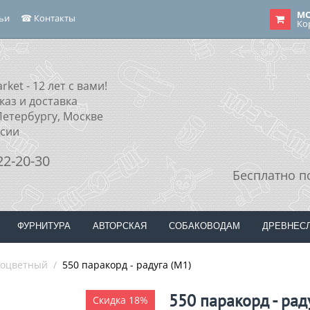
МО
тьи
☎ Контакты
Ко
rket - 12 лет с вами!
каз и доставка
Петербургу, Москве
ссии
22-20-30
Бесплатно п
ФУРНИТУРА
АВТОРСКАЯ
СОБАКОВОДАМ
ДРЕВНЕС
оцветный
/
550 паракорд - радуга (М1)
550 паракорд - рад
Скидка 18%