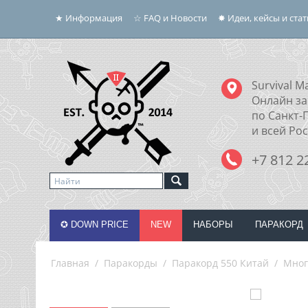
★ Информация
☆ FAQ и Новости
✸ Идеи, кейсы и ста
Survival Ma
Онлайн за
по Санкт-
и всей Ро
+7 812 2
✪ DOWN PRICE
NEW
НАБОРЫ
ПАРАКОРД
Главная
/
Паракорды
/
Паракорд 550 Китай
/
Мног