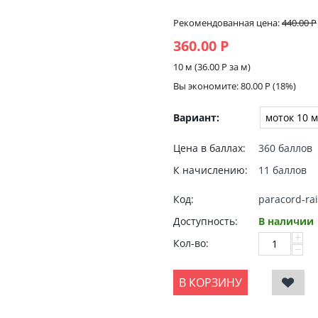
Рекомендованная цена:
440.00
Р
360.00
Р
10 м (
36.00
Р
за м)
Вы экономите:
80.00
Р
(
18
%)
Вариант:
Цена в баллах:
360 баллов
К начислению:
11 баллов
Код:
paracord-ra
Доступность:
В наличии
+
Кол-во:
−
В КОРЗИНУ