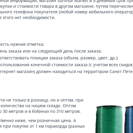
нной информации, магазин Survival Market в 5-дневный срок пр
купки и стоимости товара в другом магазине, путем перечисле
ьного телефона покупателя (любой номер мобильного операто
я этого нет необходимости.
 есть нужная отметка;
ень заказа или на следующий день после заказа;
тветствовать позиции заказа (объем, размер, цвет, др.);
пользования конечной стоимости заказа (с учетом всех скидок)
тернет-магазин) должен находиться на территории Санкт-Пете
и не только в розницу, но и оптом, при
 количества на нашем складе. Оптом
о 30 метров и в бобинах по 310 метров.
твенно ниже, чем розничная цена. А
 при покупке от 1 км паракорда (разных