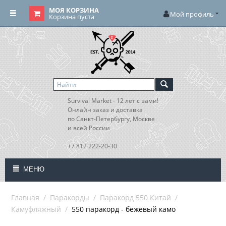
МОЯ КОРЗИНА
Мой профиль
Корзина пуста
Survival Market - 12 лет с вами!
Онлайн заказ и доставка
по Санкт-Петербургу, Москве
и всей России
+7 812 222-20-30
МЕНЮ
Главная
/
Паракорды
/
Паракорд 550 Китай
/
Камуфляжный
/
550 паракорд - бежевый камо